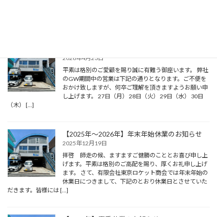
だきます。ご不便をおかけ致しますが、何卒ご理解を頂
きますようお願い申し上げます。 10日（月） 11日
（火） 12日（水 […]
【2026年】GW期間中の営業に関して
2026年4月23日
平素は格別のご愛顧を賜り誠に有難う御座います。 弊社
のGW期間中の営業は下記の通りとなります。ご不便を
おかけ致しますが、何卒ご理解を頂きますようお願い申
し上げます。 27日（月） 28日（火） 29日（水） 30日
（木） […]
【2025年～2026年】年末年始休業のお知らせ
2025年12月19日
拝啓 師走の候、ますますご健勝のこととお喜び申し上
げます。平素は格別のご高配を賜り、厚くお礼申し上げ
ます。 さて、有限会社東京ロケット商会では年末年始の
休業日につきまして、下記のとおり休業日とさせていた
だきます。皆様には […]